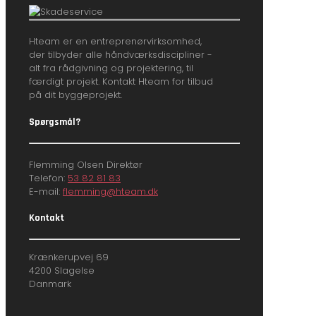
Hteam er en entreprenørvirksomhed,
der tilbyder alle håndværksdiscipliner -
alt fra rådgivning og projektering, til
færdigt projekt. Kontakt Hteam for tilbud
på dit byggeprojekt.
Spørgsmål?
Flemming Olsen Direktør
Telefon:
53 82 81 83
E-mail:
flemming@hteam.dk
Kontakt
Krænkerupvej 69
4200 Slagelse
Danmark