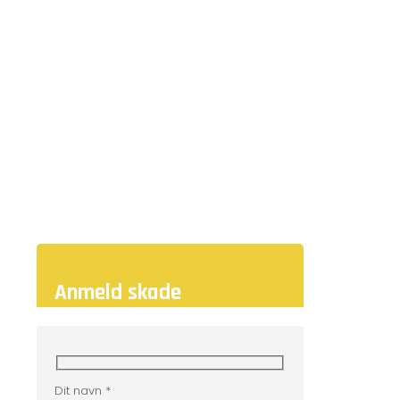
hærværk og indbrud.
Vi udfører arbejdet i tæt samarbejde med
dig, forsikringsselskabet og evt.
brandvæsnet / politi.
Anmeld skade
Dit navn *