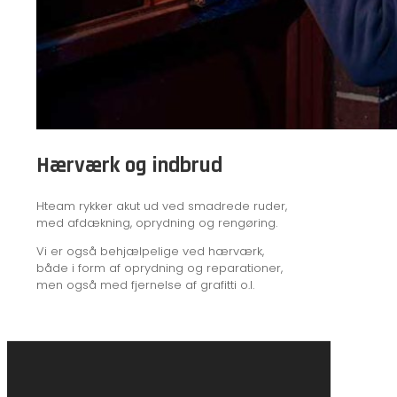
Hærværk og indbrud
Hteam rykker akut ud ved smadrede ruder,
med afdækning, oprydning og rengøring.
Vi er også behjælpelige ved hærværk,
både i form af oprydning og reparationer,
men også med fjernelse af grafitti o.l.