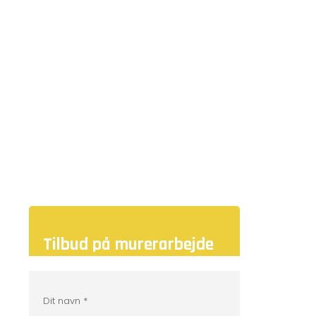
god planlægning. Vi står for professionelt
murerarbejde og vi udfører arbejdet med
stolthed og derfor er det vigtigt, at du er
tilfreds med færdige resultat. Hos os er
ingen opgaver for lille.
Tilbud på murerarbejde
Dit navn *