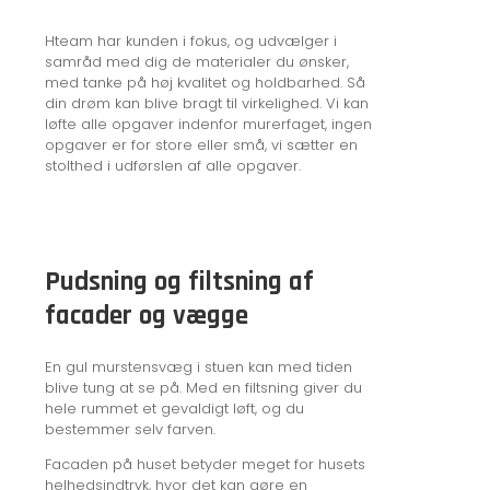
Hteam har kunden i fokus, og udvælger i
samråd med dig de materialer du ønsker,
med tanke på høj kvalitet og holdbarhed. Så
din drøm kan blive bragt til virkelighed. Vi kan
løfte alle opgaver indenfor murerfaget, ingen
opgaver er for store eller små, vi sætter en
stolthed i udførslen af alle opgaver.
Pudsning og filtsning af
facader og vægge
En gul murstensvæg i stuen kan med tiden
blive tung at se på. Med en filtsning giver du
hele rummet et gevaldigt løft, og du
bestemmer selv farven.
Facaden på huset betyder meget for husets
helhedsindtryk, hvor det kan gøre en