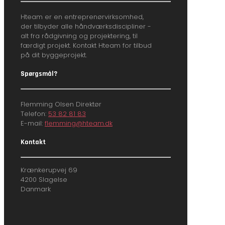
Hteam er en entreprenørvirksomhed,
der tilbyder alle håndværksdiscipliner -
alt fra rådgivning og projektering, til
færdigt projekt. Kontakt Hteam for tilbud
på dit byggeprojekt.
Spørgsmål?
Flemming Olsen Direktør
Telefon:
53 82 81 83
E-mail:
flemming@hteam.dk
Kontakt
Krænkerupvej 69
4200 Slagelse
Danmark